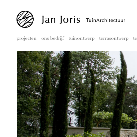
projecten
ons bedrijf
tuinontwerp
terrasontwerp
t